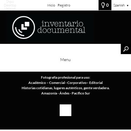
Show
0
Desktop
Inicio
Registro
Spanish
▼
Version
Menu
Fotografía profesional para uso:
Académico – Comercial - Corporativo– Editorial
Historias cotidianas, lugares auténticos, gente verdadera.
Amazonía - Ándes - Pacífico Sur