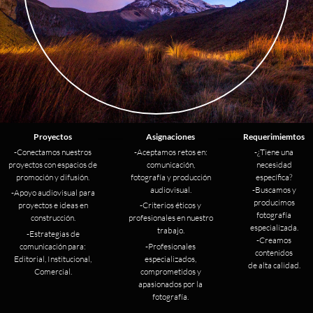
Proyectos
............
Asignaciones
............
Requerimiemtos
-Conectamos nuestros
-Aceptamos retos en:
-¿Tiene una
proyectos con espacios de
comunicación,
necesidad
promoción y difusión.
fotografía y producción
específica?
audiovisual.
-Buscamos y
-Apoyo audiovisual para
producimos
proyectos e ideas en
-Criterios éticos y
fotografía
construcción.
profesionales en nuestro
especializada.
trabajo.
-Estrategias de
-Creamos
comunicación para:
-Profesionales
contenidos
Editorial, Institucional,
especializados,
de alta calidad.
Comercial.
comprometidos y
apasionados por la
fotografía.