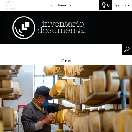
Show
0
Desktop
Inicio
Registro
Spanish
▼
Version
Menu
aqui texto