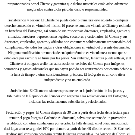
proporcionados por el Cliente y garantiza que dichos materiales están adecuadamente
asegurados contra dicha pérdida, daño o responsabilidad.
Transferencia y cesión: El Cliente no puede ceder o transferir este acuerdo o cualquier
derecho concedido en virtud del mismo. El presente contrato vincula al Cliente y redunda
en beneficio del Fotógrafo, así como de sus respectivos directores, empleados, agentes y
afiliados, herederos, representantes legales, sucesores y cesionarios. El Cliente y sus
directores, empleados, agentes y afiliados son conjunta y solidariamente responsables del
cumplimiento de todos los pagos y otras obligaciones en virtud del presente documento.
Ninguna modificación o renuncia de cualquier término es vinculante a menos que se
establezca por escrito y se firme por las partes. Sin embargo, la factura puede reflejar, y el
Cliente está obligado a ello, las autorizaciones verbales del Cliente para Imágenes,
honorarios y gastos adicionales que no hayan podido ser confirmados por escrito debido a
la falta de tiempo u otras consideraciones prácticas. El fotógrafo es un contratista
independiente y no un empleado.
Jurisdicción: El Cliente consiente expresamente en la jurisdicción de los jueces y
tribunales de la República de Ecuador con respecto a las reclamaciones del Fotógrafo,
incluidas las reclamaciones subsidiarias y relacionadas.
Facturación y pagos: El Cliente dispone de 30 días a partir de la fecha de la factura para
remitir el pago íntegro a Cachuelo Audiovisual, salvo que se trate de un proveedor
establecido con otras condiciones por escrito. La falta de pago en el plazo mencionado
dará lugar a un recargo del 10% por demora a partir de los 60 días de retraso. Si Cachuelo
Audiovisual considera necesario remitir la factura impagada a una Agencia de Cobro, el