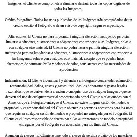
Imágenes, el Cliente se compromete a eliminar o destruir todas las copias digitales de
todas las Imágenes.
Crédito fotográfico: Todos los usos publicados de las Imágenes irán acompañados de un
crédito escrito al Fotógrafo o de un aviso de copyright, según se especifique.
Alteraciones: El Cliente no hará ni permitirá ninguna alteración, incluyendo pero sin
limitarse a adiciones, sustracciones o adaptaciones con respecto a las Imágenes, solas o
con cualquier otro material. El Cliente no podrá hacer o permitir ninguna alteración,
incluyendo pero no limitándose a adiciones, sustracciones o adaptaciones con respecto a
las Imágenes, solas o con cualquier otro material, excepto que se pueden hacer
alteraciones de contraste, brillo y balance de color, consistentes con las necesidades de
reproducción.
Indemnización: El Cliente indemnizará y defenderá al Fotógrafo contra toda reclamación,
responsabilidad, daños, costes y gastos, incluidos los honorarios y gastos legales
razonables, que se deriven de la creación o cualquier uso de cualquier Imagen o que se
deriven del uso de cualquier material proporcionado por el Cliente o relacionados con él.
A menos que el Fotógrafo entregue al Cliente, no existe ninguna cesión de modelo o
propiedad, y es responsabilidad del Cliente obtener los permisos necesarios para los usos
que requieran cualquier cesión de modelo o propiedad no entregada por el Fotógrafo. El
Cliente es el único responsable de determinar si las autorizaciones de modelo o propiedad
entregadas por el Fotógrafo son adecuadas para los fines del Cliente.
Asunción de riesgos: El Cliente asume todo el riesgo de pérdida o daño de los materiales